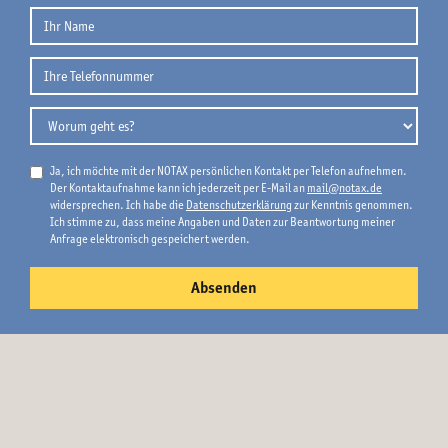
Ja, ich möchte mit der NOTAX persönlichen Kontakt per Telefon aufnehmen.
Der Kontaktaufnahme kann ich jederzeit per E-Mail an
mail@notax.de
widersprechen. Ich habe die
Datenschutzerklärung
zur Kenntnis genommen.
Ich stimme zu, dass meine Angaben und Daten zur Beantwortung meiner
Anfrage elektronisch gespeichert werden.