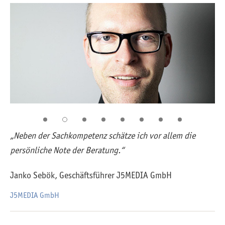
„Neben der Sachkompetenz schätze ich vor allem die
"I
persönliche Note der Beratung.“
ge
ei
Janko Sebök, Geschäftsführer J5MEDIA GmbH
Al
J5MEDIA GmbH
Alf