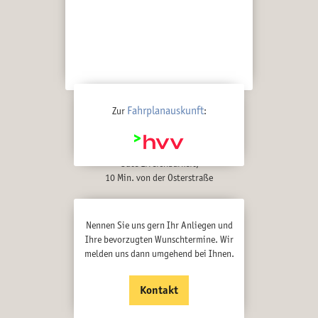
Kostenlose Parkplätze
direkt am Gebäude
Fahrplanauskunft
Zur
:
Gute Erreichbarkeit,
10 Min. von der Osterstraße
Nennen Sie uns gern Ihr Anliegen und
Ihre bevorzugten Wunschtermine. Wir
melden uns dann umgehend bei Ihnen.
Kontakt
Späte Termine bis 20h – im „Notfall“
am Wochenende