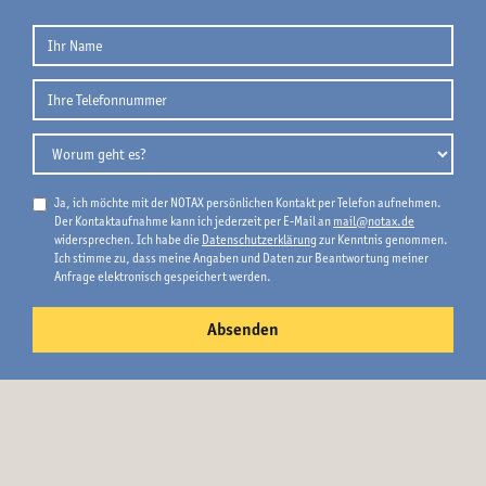
Ja, ich möchte mit der NOTAX persönlichen Kontakt per Telefon aufnehmen.
Der Kontaktaufnahme kann ich jederzeit per E-Mail an
mail@notax.de
widersprechen. Ich habe die
Datenschutzerklärung
zur Kenntnis genommen.
Ich stimme zu, dass meine Angaben und Daten zur Beantwortung meiner
Anfrage elektronisch gespeichert werden.