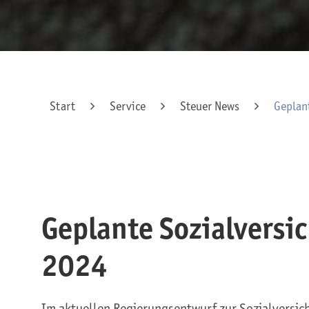
Start
Service
Steuer News
Geplan
Geplante Sozialvers
2024
Im aktuellen Regierungsentwurf zur Sozialversi