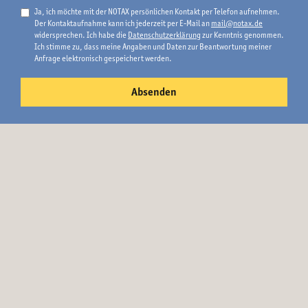
Ja, ich möchte mit der NOTAX persönlichen Kontakt per Telefon aufnehmen.
Der Kontaktaufnahme kann ich jederzeit per E-Mail an
mail@notax.de
widersprechen. Ich habe die
Datenschutzerklärung
zur Kenntnis genommen.
Ich stimme zu, dass meine Angaben und Daten zur Beantwortung meiner
Anfrage elektronisch gespeichert werden.