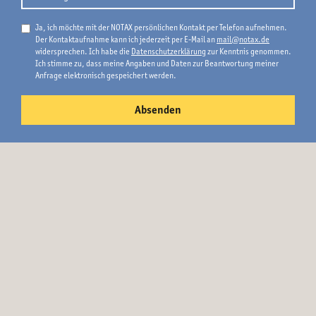
Ja, ich möchte mit der NOTAX persönlichen Kontakt per Telefon aufnehmen.
Der Kontaktaufnahme kann ich jederzeit per E-Mail an
mail@notax.de
widersprechen. Ich habe die
Datenschutzerklärung
zur Kenntnis genommen.
Ich stimme zu, dass meine Angaben und Daten zur Beantwortung meiner
Anfrage elektronisch gespeichert werden.