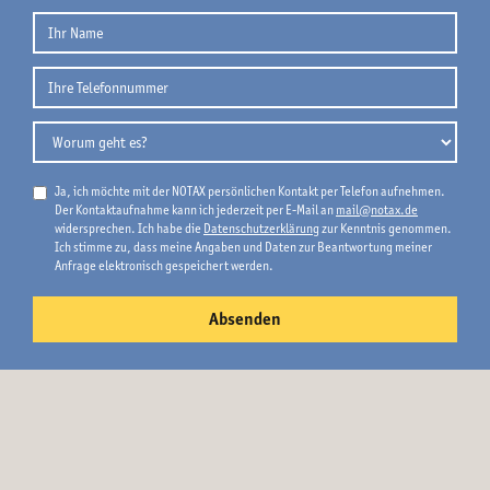
Ja, ich möchte mit der NOTAX persönlichen Kontakt per Telefon aufnehmen.
Der Kontaktaufnahme kann ich jederzeit per E-Mail an
mail@notax.de
widersprechen. Ich habe die
Datenschutzerklärung
zur Kenntnis genommen.
Ich stimme zu, dass meine Angaben und Daten zur Beantwortung meiner
Anfrage elektronisch gespeichert werden.