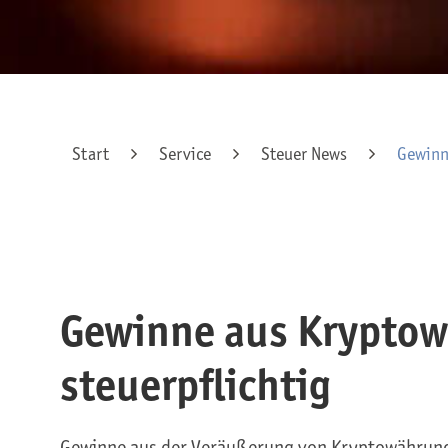
Start
Service
Steuer News
Gewinne
Gewinne aus Krypto­wä
steuerpflichtig
Gewinne aus der Veräußerung von Kryptowährunge