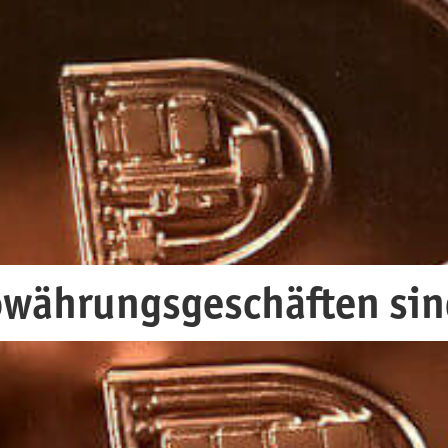
wäh­rungs­geschäf­ten sin