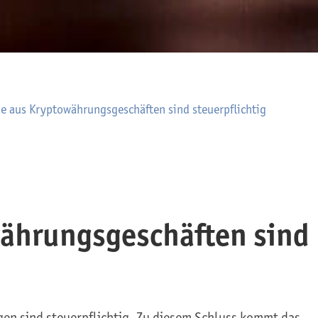
 aus Krypto­wäh­rungs­geschäf­ten sind steuerpflichtig
h­rungs­geschäf­ten sind
n sind steuerpflichtig. Zu diesem Schluss kommt das