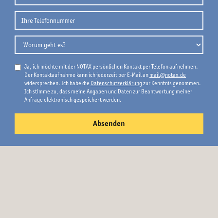
Ja, ich möchte mit der NOTAX persönlichen Kontakt per Telefon aufnehmen.
Der Kontaktaufnahme kann ich jederzeit per E-Mail an
mail@notax.de
widersprechen. Ich habe die
Datenschutzerklärung
zur Kenntnis genommen.
Ich stimme zu, dass meine Angaben und Daten zur Beantwortung meiner
Anfrage elektronisch gespeichert werden.