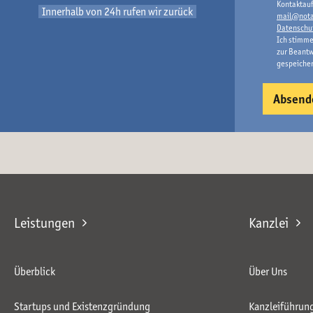
Kontaktauf
Innerhalb von 24h rufen wir zurück
mail@nota
Datenschu
Ich stimme
zur Beantw
gespeiche
Leistungen
Kanzlei
Überblick
Über Uns
Startups und Existenzgründung
Kanzleiführun