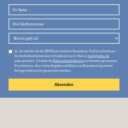
Ja, ich möchte mit der NOTAX persönlichen Kontakt per Telefon aufnehmen.
Der Kontaktaufnahme kann ich jederzeit per E-Mail an
mail@notax.de
widersprechen. Ich habe die
Datenschutzerklärung
zur Kenntnis genommen.
Ich stimme zu, dass meine Angaben und Daten zur Beantwortung meiner
Anfrage elektronisch gespeichert werden.