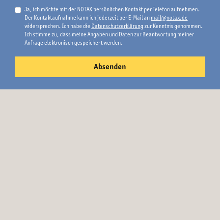
Ja, ich möchte mit der NOTAX persönlichen Kontakt per Telefon aufnehmen.
Der Kontaktaufnahme kann ich jederzeit per E-Mail an
mail@notax.de
widersprechen. Ich habe die
Datenschutzerklärung
zur Kenntnis genommen.
Ich stimme zu, dass meine Angaben und Daten zur Beantwortung meiner
Anfrage elektronisch gespeichert werden.