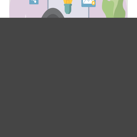
3. August 2026
BFH: Verschärfte
Aufzeichnungspflichten beim
häuslichen Arbeitszimmer
BFH: Verschärfte Aufzeichnungspflichten beim
häuslichen Arbeitszimmer