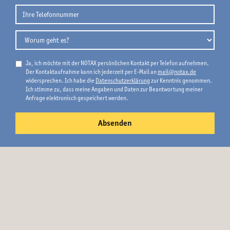
Ja, ich möchte mit der NOTAX persönlichen Kontakt per Telefon aufnehmen.
Der Kontaktaufnahme kann ich jederzeit per E-Mail an
mail@notax.de
widersprechen. Ich habe die
Datenschutzerklärung
zur Kenntnis genommen.
Ich stimme zu, dass meine Angaben und Daten zur Beantwortung meiner
Anfrage elektronisch gespeichert werden.