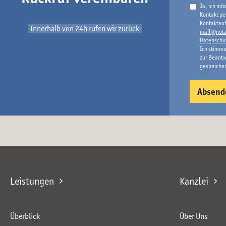
Ja, ich mö
Kontakt pe
Kontaktauf
Innerhalb von 24h rufen wir zurück
mail@nota
Datenschu
Ich stimme
zur Beantw
gespeiche
Leistungen
Kanzlei
Überblick
Über Uns