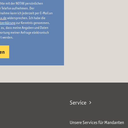
chte mit der NOTAX persönlichen
r Telefon aufnehmen. Der
nahme kann ich jederzeit per E-Mail an
x.de
widersprechen. Ich habe die
tzerklärung
zur Kenntnis genommen.
 zu, dass meine Angaben und Daten
ortung meiner Anfrage elektronisch
rt werden.
Service
Unsere Services für Mandanten