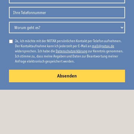
Ja, ich möchte mit der NOTAX persönlichen Kontakt per Telefon aufnehmen.
Der Kontaktaufnahme kann ich jederzeit per E-Mail an
mail@notax.de
widersprechen. Ich habe die
Datenschutzerklärung
zur Kenntnis genommen.
Ich stimme zu, dass meine Angaben und Daten zur Beantwortung meiner
Anfrage elektronisch gespeichert werden.