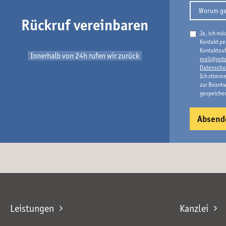
Rückruf vereinbaren
Ja, ich mö
Kontakt pe
Kontaktauf
Innerhalb von 24h rufen wir zurück
mail@nota
Datenschu
Ich stimme
zur Beantw
gespeiche
Leistungen
Kanzlei