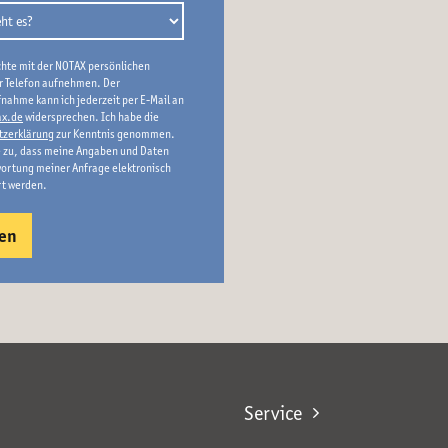
chte mit der NOTAX persönlichen
r Telefon aufnehmen. Der
nahme kann ich jederzeit per E-Mail an
x.de
widersprechen. Ich habe die
tzerklärung
zur Kenntnis genommen.
 zu, dass meine Angaben und Daten
ortung meiner Anfrage elektronisch
rt werden.
Service