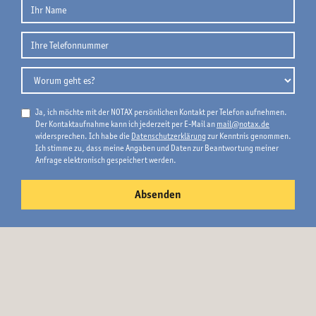
Ja, ich möchte mit der NOTAX persönlichen Kontakt per Telefon aufnehmen.
Der Kontaktaufnahme kann ich jederzeit per E-Mail an
mail@notax.de
widersprechen. Ich habe die
Datenschutzerklärung
zur Kenntnis genommen.
Ich stimme zu, dass meine Angaben und Daten zur Beantwortung meiner
Anfrage elektronisch gespeichert werden.