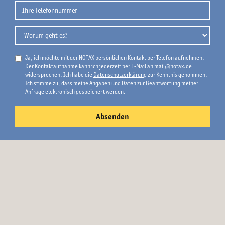
Ja, ich möchte mit der NOTAX persönlichen Kontakt per Telefon aufnehmen.
Der Kontaktaufnahme kann ich jederzeit per E-Mail an
mail@notax.de
widersprechen. Ich habe die
Datenschutzerklärung
zur Kenntnis genommen.
Ich stimme zu, dass meine Angaben und Daten zur Beantwortung meiner
Anfrage elektronisch gespeichert werden.