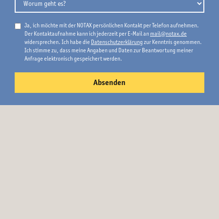
Ja, ich möchte mit der NOTAX persönlichen Kontakt per Telefon aufnehmen.
Der Kontaktaufnahme kann ich jederzeit per E-Mail an
mail@notax.de
widersprechen. Ich habe die
Datenschutzerklärung
zur Kenntnis genommen.
Ich stimme zu, dass meine Angaben und Daten zur Beantwortung meiner
Anfrage elektronisch gespeichert werden.