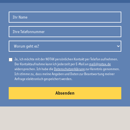
Ja, ich möchte mit der NOTAX persönlichen Kontakt per Telefon aufnehmen.
Der Kontaktaufnahme kann ich jederzeit per E-Mail an
mail@notax.de
widersprechen. Ich habe die
Datenschutzerklärung
zur Kenntnis genommen.
Ich stimme zu, dass meine Angaben und Daten zur Beantwortung meiner
Anfrage elektronisch gespeichert werden.