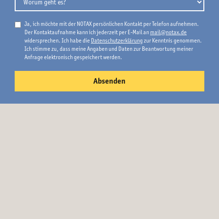
Ja, ich möchte mit der NOTAX persönlichen Kontakt per Telefon aufnehmen.
Der Kontaktaufnahme kann ich jederzeit per E-Mail an
mail@notax.de
widersprechen. Ich habe die
Datenschutzerklärung
zur Kenntnis genommen.
Ich stimme zu, dass meine Angaben und Daten zur Beantwortung meiner
Anfrage elektronisch gespeichert werden.